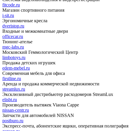
fitcode.ru
Магазин спортивного питания
i-sit.ru
Эргономичные кресла
dveristop.ru
Входные и межкомнатные двери
officecar.ru
Тюнинг-ателье
mgc-labs.ru
Московский Геммологический Центр
limbotoys.ru
Продажа детских игрушек
edem-mebel.ru
Современная мебель для офиса
firstline.ru
Аренда и продажа коммерческой недвижимости
streamlux.ru
Эксклюзивный дистрибьютер расходомеров StreamLux
elisbt.ru
Производитель вытяжек Viaona Cappe
nissan-centr.ru
Запчасти для автомобилей NISSAN
postburo.ru
Экспресс-почта, абонентские ящики, оперативная полиграфия