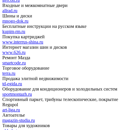
gercon.ru
Входные и межкомнатные двери
allrad.ru
Шины и диски
mnogo-dok.ru
Бесплатные инструкции на русском языке
kupim-rm.ru
Покупка картриджей
www.interrus-shina.ru
Интернет магазин шин и дисков
www.626.ru
Ремонт Мазда
smartcode.ru
Торговое оборудование
terra.ru
Продажа элитной недвижимости
td-egida.ru
Оборудование для кондиционеров и холодильных систем
sportmontazh.ru
Спортивный паркет, трибуны телескопические, покрытие
Regupol
art-liga.ru
Автоателье
magazin-studia.ru
Товары для художников