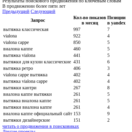
Результаты поискового продвижения по ключевым словам
В продвижении более пяти лет
Предыдущий
Следующий
Кол-во показов
Позиции
Запрос
в месяц
в yandex
вытяжка классическая
997
7
vialona
922
4
vialona cappe
850
5
виалона каппе
460
5
вытяжка vialona
441
5
вытяжки для кухни классические
431
6
вытяжка ретро
406
3
vialona cappe вытяжка
402
4
вытяжка vialona cappe
402
4
вытяжки кантри
267
8
виалона каппе вытяжки
261
5
вытяжка виалона каппе
261
5
вытяжки виалона каппе
261
4
виалона каппе официальный сайт
153
9
вытяжки дизайнерские
151
2
читать о продвижении в поисковиках
Другие проекты