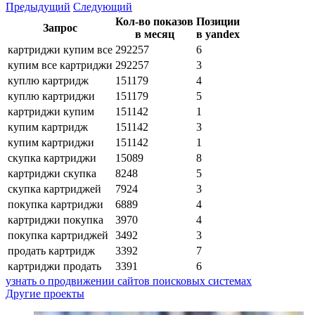
Предыдущий
Следующий
Кол-во показов
Позиции
Запрос
в месяц
в yandex
картриджи купим все
292257
6
купим все картриджи
292257
3
куплю картридж
151179
4
куплю картриджи
151179
5
картриджи купим
151142
1
купим картридж
151142
3
купим картриджи
151142
1
скупка картриджи
15089
8
картриджи скупка
8248
5
скупка картриджей
7924
3
покупка картриджи
6889
4
картриджи покупка
3970
4
покупка картриджей
3492
3
продать картридж
3392
7
картриджи продать
3391
6
узнать о продвижении сайтов поисковых системах
Другие проекты