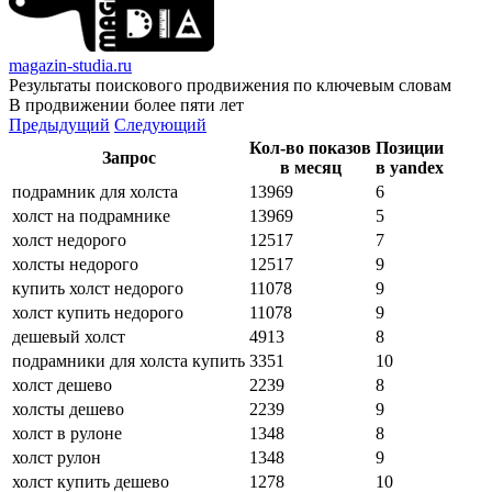
magazin-studia.ru
Результаты поискового продвижения по ключевым словам
В продвижении более пяти лет
Предыдущий
Следующий
Кол-во показов
Позиции
Запрос
в месяц
в yandex
подрамник для холста
13969
6
холст на подрамнике
13969
5
холст недорого
12517
7
холсты недорого
12517
9
купить холст недорого
11078
9
холст купить недорого
11078
9
дешевый холст
4913
8
подрамники для холста купить
3351
10
холст дешево
2239
8
холсты дешево
2239
9
холст в рулоне
1348
8
холст рулон
1348
9
холст купить дешево
1278
10