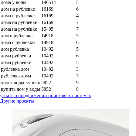
дома у воды
196514
5
дом на рублевке
16169
6
дома в рублевке
16169
4
дома на рублевке
16169
7
дома на рублёвке
15405
7
дом в рублевке
14918
5
дома с рублевки
14918
6
дом рублевка
10492
5
дома рублевка
10492
6
дома рублевки
10492
5
рублевка дом
10492
3
рублевка дома
10492
7
дом у воды купить
5852
9
купить дом у воды
5852
8
узнать о продвижении поисковых системах
Другие проекты