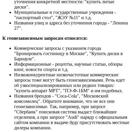
уточнения конкретной местности: "купить литые
диски".
Муниципальные и государственные учреждения -
"паспортный стол", "ЖЭУ №11" и т.д.
Названия улиц и адреса без уточнения города - "Ленина
27".
К геонезависимым запросам относятся:
Коммерческие запросы с указанием города
"Бронировать гостиницу в Москве", "Купить диски в
Барнауле".
Информационные - рецепты, научные статьи, обзоры
книг, новости спорта и т.д.
Низкоконкурентные низкочастотные коммерческие
запросы тоже могут быть геонезависимыми. Речь идет
об узкоспециализированных или редких товарах:
"купить аппарат МРТ", "ПЭ-Ф-1БМ" и им подобных.
Названия брендов - "Coca-Cola", "Московский
комсомолец". Обратите внимание, что не все они
геонезависимые. Так, например, при запросе
"Сбербанк" поисковая система выдаст ближайшие
отделения, а при запросе "Audi" наряду с официальным
сайтом компании в выдаче буду присутствовать местные
дилеры компании.