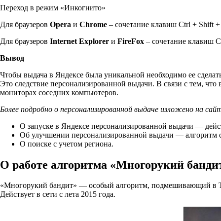
Переход в режим «Инкогнито»
Для браузеров
Opera
и
Chrome
– сочетание клавиш Ctrl + Shift +
Для браузеров
Internet Explorer
и
FireFox
– сочетание клавиш Ctr
Вывод
Чтобы выдача в Яндексе была уникальной необходимо ее сделать
Это следствие персонализированной выдачи. В связи с тем, что
мониторах соседних компьютеров.
Более подробно о персонализированной выдаче изложено на сайт
О запуске в Яндексе персонализированной выдачи — дей
Об улучшении персонализированной выдачи — алгоритм 
О поиске с учетом региона.
О работе алгоритма «Многорукий банди
«Многорукий бандит» — особый алгоритм, подмешивающий в ТО
Действует в сети с лета 2015 года.